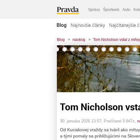
Správy
Športweb
Auto
Kok
Blog
Najnovšie články
Najčítanejšie č
Blog
>
naokraj
>
Tom Nicholson vstal z mŕtv
Tom Nicholson vsta
30. januára 2026 13:57
, Prečítané 3 947x,
n
Od Kuciakovej vraždy sa tváril ako mŕtvy
a tými pomaly sa približujúcimi na Sloven