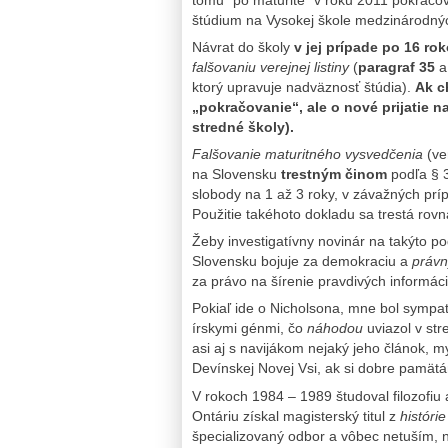
štúdium na Vysokej škole medzinárodných
Návrat do školy
v jej prípade po 16 ro
falšovaniu verejnej listiny
(
paragraf 35
ktorý upravuje nadväznosť štúdia).
Ak c
„pokračovanie“, ale o nové prijatie n
stredné školy).
Falšovanie maturitného vysvedčenia
(ve
na Slovensku
trestným činom
podľa § 
slobody na 1 až 3 roky, v závažných prí
Použitie takéhoto dokladu sa trestá rov
Žeby investigatívny novinár na takýto pod
Slovensku bojuje za demokraciu a
právn
za právo na šírenie pravdivých informáci
Pokiaľ ide o Nicholsona, mne bol sympati
írskymi génmi, čo
náhodou
uviazol v st
asi aj s navijákom nejaký jeho článok, 
Devínskej Novej Vsi, ak si dobre pamät
V rokoch 1984 – 1989 študoval filozofiu a
Ontáriu získal magisterský titul z
históri
špecializovaný odbor a vôbec netuším, n