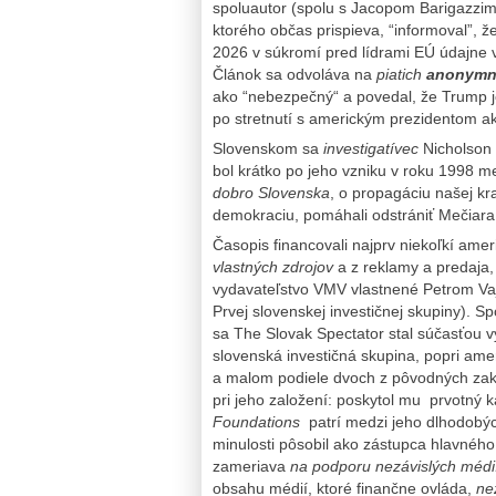
spoluautor (spolu s Jacopom Barigazzim 
ktorého občas prispieva, “informoval”, 
2026 v súkromí pred lídrami EÚ údajne 
Článok sa odvoláva na
piatich
anonymn
ako “nebezpečný“ a povedal, že Trump j
po stretnutí s americkým prezidentom a
Slovenskom sa
investigatívec
Nicholson 
bol krátko po jeho vzniku v roku 1998 m
dobro Slovenska
, o propagáciu našej kr
demokraciu, pomáhali odstrániť Mečiara
Časopis financovali najprv niekoľkí americ
vlastných zdrojov
a z reklamy a predaja,
vydavateľstvo VMV vlastnené Petrom Vajd
Prvej slovenskej investičnej skupiny). 
sa The Slovak Spectator stal súčasťou 
slovenská investičná skupina, popri a
a malom podiele dvoch z pôvodných zak
pri jeho založení: poskytol mu prvotný 
Foundations
patrí medzi jeho dlhodobých
minulosti pôsobil ako zástupca hlavnéh
zameriava
na podporu nezávislých médi
obsahu médií, ktoré finančne ovláda,
ne