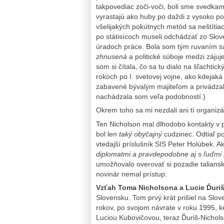
takpovediac zoči-voči, boli sme svedkam
vyrastajú ako huby po daždi z vysoko p
všelijakých pokútnych metód sa neštítiac
po státisícoch museli odchádzať zo Slo
úradoch práce. Bola som tým ruvaním sa 
zhnusená
a politické súboje medzi záju
som si čítala, čo sa tu dialo na šľacht
rokoch po I. svetovej vojne, ako kdejak
zabavené bývalým majiteľom a privádzal
nachádzala som veľa podobností.)
Okrem toho sa mi nezdali ani tí organizát
Ten Nicholson mal dlhodobo kontakty v 
bol l
en taký obyčajný
cudzinec. Odtiaľ p
vtedajší príslušník SIS Peter Holúbek. 
diplomatmi a pravdepodobne aj s ľuďmi 
umožňovalo overovať si pozadie talians
novinár nemal prístup.
Vzťah Toma Nicholsona a Lucie Ďuri
Slovensku. Tom prvý krát prišiel na Slo
rokov, po svojom návrate v roku 1995, k
Luciou Kubovičovou, teraz Ďuriš-Nichol