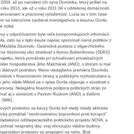
u 2004, až po narodení ich syna Dominika, ktorý prišiel na
v roku 2013, ale
už v roku 2011 žili v oddelenej domácnosti.
merovaniam
a
pracovnej vyťaženosti
. Lucia sa v tom čase
Tom sa intenzívne zaoberal
investigatívou
a
kauzou Gorila
,
 riziká.
števy v odpočúvanom byte veľa kompromitujúcich informácií
la, zato sa
v tejto kauze najviac spomínali mená politikov z
y Mikuláša Dzurindu
. Úastredná postava z oligarchického
e na Vazovovej ulici stretávať s Annou Bubeníkovou (SDKÚ)
jetku, ktorá pomáhala pri schvaľovaní privatizačných
nister hospodárstva Jirko Malchárek (ANO), s ktorým si mal
ie štátnych podnikov. Meno vtedajšieho premiéra Dzurindu
islosti s financovaním strany a politickými rozhodnutiami a
v jeho vláde Mikloš sa v spise Gorila objavuje v súvislosti s
rocesy. Nelegálna finančná podpora politických strán zo
nať aj v súvislosti s Pavlom Ruskom (ANO) a ďalšími
, SMK).
vých protestov za kauzy Gorila bol vtedy mladý
aktivista
liticky pomáhali “neohrozenému bojovníkovi proti korupcii”
ladateľovi odštiepeneckého politického projektu NOVA, a
rozohnať nespratný dav, vraj ohrozujúci vládne budovy,
rganizátori protestov sú prepojení na neho. Brat