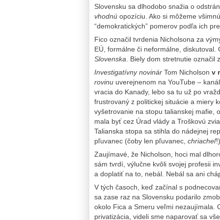
Slovensku sa dlhodobo snažia o odstrán
vhodnú
opozíciu. Ako si môžeme všimnúť,
“demokratických” pomerov podľa ich pr
Fico označil tvrdenia Nicholsona za výmy
EÚ, formálne či neformálne, diskutoval. O
Slovenska
. Biely dom stretnutie označil 
Investigatívny novinár
Tom Nicholson
v 
rovinu
uverejnenom na YouTube – kanáli 
vracia do Kanady, lebo sa tu už
po vražd
frustrovaný z politickej situácie a miery
vyšetrovanie na stopu talianskej mafie, 
mala byť cez Úrad vlády a Troškovú zvi
Talianska stopa sa stihla do nádejnej rep
pľuvanec (čoby len pľuvanec,
chriacheľ
!
Zaujímavé, že Nicholson, hoci mal dlhor
sám tvrdí, výlučne kvôli svojej profesii i
a doplatiť na to, nebál. Nebál sa ani chá
V tých časoch, keď začínal s podnecova
sa zase raz na Slovensku podarilo zmobil
okolo Fica a Smeru veľmi nezaujímala. 
privatizácia, videli sme naparovať sa vše