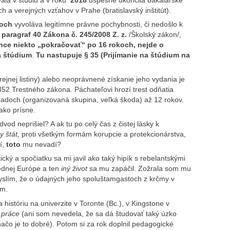
 a verejných vzťahov v Prahe (bratislavský inštitút).
koch
vyvoláva legitímne právne pochybnosti, či nedošlo k
a
paragraf 40 Zákona č. 245/2008 Z. z.
/Školský zákon/,
hce niekto „pokračovať“ po 16 rokoch, nejde o
a štúdium
.
Tu nastupuje § 35 (Prijímanie na štúdium na
rejnej listiny) alebo neoprávnené získanie jeho vydania je
352 Trestného zákona. Páchateľovi hrozí trest odňatia
padoch (organizovaná skupina, veľká škoda) až 12 rokov.
nako prísne.
vod neprišiel? A ak tu po celý čas z čistej lásky k
y štát,
proti všetkým formám korupcie a protekcionárstva,
í,
toto
mu nevadí?
cký a spočiatku sa mi javil ako taký hipík s rebelantskými
rednej Európe a ten
iný život
sa mu zapáčil. Zožrala som mu
myslím, že o údajných jeho spoluštamgastoch z krčmy v
ám.
 históriu na univerzite v Toronte (Bc.), v Kingstone v
e práce
(ani som nevedela, že sa dá študovať taký úzko
ačo je to dobré). Potom si za rok doplnil pedagogické