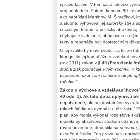
spravodajstve. V tom čase televízii vyho
vraj nehľadelo. Potom, koncom 90. roko
ako napríklad Martinovi M. Šimečkovi, k
a stupňa, vyhovoval jej
autorský štýl a 
sociálnym témam a politicky atraktívnej r
chýbajúce vzdelanie, obhajovala sa tým, ž
texty a reportáže boli dostatočným dôkaz
O jej kvalite by malo svedčiť aj to, že ta
ktorí jej tie jej kamufláže o vzdelaní never
(rok 2011) zákon v
§ 40 (Prerušenie št
štúdia žiak pokračuje v tom ročníku, v k
úspešnom ukončení ročníka, žiak po upl
ročníku.“
Zákon o výchove a vzdelávaní hovorí o
40 ods. 1). Ak táto doba uplynie, žia
nepotvrdené, ale ani dostatočne vyvráte
rokoch štúdia na gymnáziu už v roku 199
plán, aby mohla vykonať rozdielové skúš
musela by absolvovať štúdium odznova, t
rovno povedané, dopustila sa
podvodu
,
ukončení štúdia. Ten pravý by ju oprávňo
tomu “po maturite” v roku 2011 pokračov