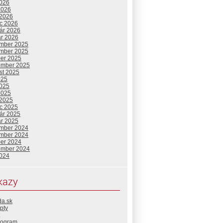
2026
2026
 2026
c 2026
uár 2026
ár 2026
mber 2025
mber 2025
ber 2025
ember 2025
st 2025
025
2025
2025
 2025
c 2025
uár 2025
ár 2025
mber 2024
mber 2024
ber 2024
ember 2024
2024
kazy
da.sk
pty
rogram