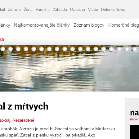
tail
Zdravie
Žena
Varecha
Záhrada
Užitočná
Video
DefenceNews
lánky
Najkomentovanejšie články
Zoznam blogov
Komerčné blog
ych
l z mŕtvych
na
naokr
aokraj
,
Nezaradené
 chrobák. A zrazu je pred blížiacimi sa voľbami v Maďarsku
sku späť. Zatiaľ z piesku vystrčil iba tykadlá. Ako