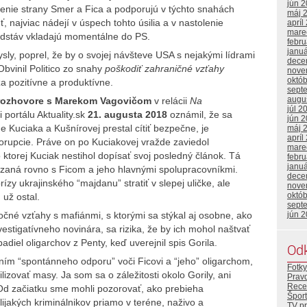
jún 
enie strany Smer a Fica a podporujú v týchto snahách
máj 
 najviac nádejí v úspech tohto úsilia a v nastolenie
apríl
mare
edstáv vkladajú momentálne do PS.
febr
janu
sly, poprel, že by o svojej návšteve USA s nejakými lídrami
dece
bvinil Politico zo snahy
poškodiť zahraničné vzťahy
nove
októ
za pozitívne a produktívne.
sept
augu
rozhovore s Marekom Vagovičom
v relácii
Na
júl 2
portálu Aktuality.sk
21. augusta 2018
oznámil, že sa
jún 
e Kuciaka a Kušnírovej prestal cítiť bezpečne, je
máj 
apríl
 korupcie. Práve on po Kuciakovej vražde zaviedol
mare
o ktorej Kuciak nestihol dopísať svoj posledný článok. Tá
febr
janu
azaná rovno s Ficom a jeho hlavnými spolupracovníkmi.
dece
rízy ukrajinského “majdanu” stratiť v slepej uličke, ale
nove
októ
) už ostal.
sept
jún 
očné vzťahy s mafiánmi, s ktorými sa stýkal aj osobne, ako
nvestigatívneho novinára, sa rizika, že by ich mohol naštvať
padiel oligarchov z Penty, keď uverejnil spis Gorila.
Od
ním “spontánneho odporu” voči Ficovi a “jeho” oligarchom,
Fotky
izovať masy. Ja som sa o záležitosti okolo Gorily, ani
Prav
Rece
Od začiatku sme mohli pozorovať, ako prebieha
Šport
lijakých kriminálnikov priamo v teréne, naživo a
TV p