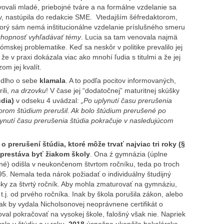
vovali mladé, priebojné tváre a na formálne vzdelanie sa
v, nastúpila do redakcie SME. Vtedajším šéfredaktorom,
torý sám nemá inštitucionálne vzdelanie príslušného smeru
schopnosť vyhľadávať témy
. Lucia sa tam venovala najmä
ómskej problematike. Keď sa neskôr v politike prevalilo jej
e v praxi dokázala viac ako mnohí ľudia s titulmi a že jej
om jej kvalít.
k dlho o sebe
klamala
. A to podľa pocitov informovaných,
ili,
na drzovku
! V čase jej “dodatočnej” maturitnej skúšky
údia)
v odseku 4 uvádzal:
„Po uplynutí času prerušenia
torom štúdium prerušil. Ak bolo štúdium prerušené po
ynutí času prerušenia štúdia pokračuje v nasledujúcom
 prerušení štúdia, ktoré môže trvať najviac tri roky (§
k prestáva byť žiakom školy
. Ona ź gymnázia (úplne
né) odišla v neukončenom štvrtom ročníku, teda po troch
5. Nemala teda nárok požiadať o individuálny študijný
ky za štvrtý ročník. Aby mohla zmaturovať na gymnáziu,
.j. od prvého ročníka. Inak by škola porušila zákon, alebo
 ak by vydala Nicholsonovej neoprávnene certifikát o
val pokračovať na vysokej škole, falošný však nie. Napriek
ala v štúdiu a v roku
2018
úspešne ukončila bakalárske