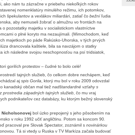
i, ako nám tu zázračne v priebehu niekoľkých rokov
ostavenej nomenklatúry minulého režimu, ich potomkov,
ich špekulantov a vexlákov miliardári, zatiaľ čo
bežní
ľudia
venska, aby nemuseli žobrať o almužnu vo frontách na
o pozostatky majetku v socialistickom vlastníctve
jemcami o plné koryto ma nezaujímali. (Mimochodom, keď
ických majetkoch po páde Rakúsko-Uhorska, v tých prvých
á
lúza
drancovala kaštiele, bila sa navzájom o statky
a ich následne svojou neschopnosťou na psí tridsiatok,
ori gorilích protestov – čudné to bolo celé!
prostredí tajných služieb, čo celkom dobre nechápem, keď
ochádzal aj
spis Gorila
, ktorý mu bol v roku 2009 odovzdal
Ako kanadský občan mal tiež
nadštandardné vzťahy s
z prostredia západných tajných služieb
, čo mu vraj
kych podnikateľov cez databázy, ku ktorým bežný slovenský
š Nicholsonovej
bol úzko prepojený s jeho pôsobením na
vensko v roku 1992 učiť angličtinu. Potom sa koncom 90.
eď pracoval pre Slovak Spectator, zoznámil s
novinárkou
sonovou. Tá si vtedy u Ruska v TV Markíza začala budovať