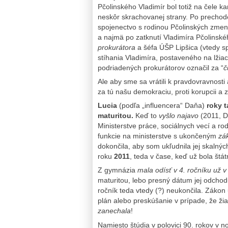
Pčolinského Vladimír bol totiž na čele ka
neskôr skrachovanej strany. Po prechode
spojenectvo s rodinou Pčolinských zmeni
a najmä po zatknutí Vladimíra Pčolinské
prokurátora
a šéfa ÚŠP Lipšica (vtedy sp
stíhania Vladimíra, postaveného na lžiac
podriadených prokurátorov označil za “
č
Ale aby sme sa vrátili k pravdovravnos
za tú našu demokraciu, proti korupcii a z
Lucia
(podľa „influencera“ Daňa)
roky 
maturitou.
Keď to
vyšlo najavo
(2011, D
Ministerstve práce, sociálnych vecí a ro
funkcie na ministerstve s ukončeným
zá
dokončila, aby som ukľudnila jej skalnýc
roku
2011
, teda v čase, keď už bola štá
Z gymnázia
mala odísť v 4. ročníku už 
maturitou, lebo presný dátum jej odch
ročník teda vtedy (?) neukončila. Zákon 
plán alebo preskúšanie v prípade, že žia
zanechala
!
Namiesto štúdia v polovici 90. rokov v 