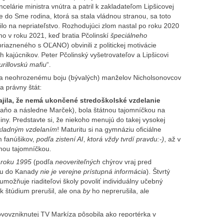
ncelárie ministra vnútra a patril k zakladateľom Lipšicovej
 do Sme rodina, ktorá sa stala vládnou stranou, sa toto
lo na nepriateľstvo. Rozhodujúci zlom nastal po roku 2020
ho v roku 2021, keď bratia Pčolinskí
špeciálneho
riazneného s OĽANO) obvinili z politickej motivácie
h kajúcnikov. Peter Pčolinský vyšetrovateľov a Lipšicovi
urillovskú mafiu
“.
ti a neohrozenému boju (bývalých) manželov Nicholsonovcov
a právny štát:
tajila, že nemá ukončené stredoškolské vzdelanie
aňo a následne Marček), bola štátnou tajomníčkou na
diny. Predstavte si, že niekoho menujú do takej vysokej
kladným vzdelaním
! Maturitu si na gymnáziu oficiálne
h fanúšikov,
podľa zistení AI
,
ktorá
vždy tvrdí pravdu:-)
, až v
tnou tajomníčkou.
v roku 1995
(podľa
neoveriteľných
chýrov vraj pred
odu do Kanady
nie je verejne prístupná informácia
). Štvrtý
umožňuje riaditeľovi školy povoliť individuálny učebný
k štúdium prerušil, ale ona
by
ho neprerušila, ale
novovzniknutej TV Markíza pôsobila ako reportérka v