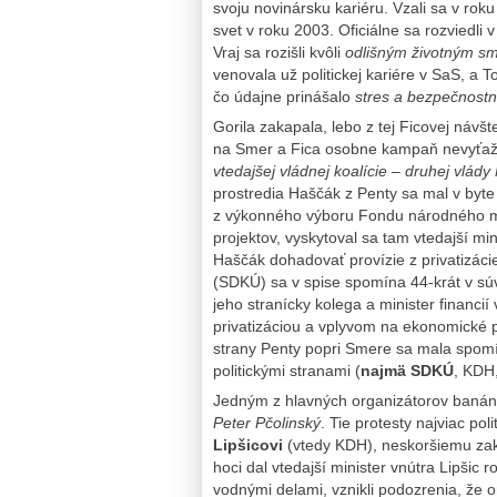
svoju novinársku kariéru. Vzali sa v rok
svet v roku 2003. Oficiálne sa rozviedli 
Vraj sa rozišli kvôli
odlišným životným s
venovala už politickej kariére v SaS, a 
čo údajne prinášalo
stres a bezpečnostné
Gorila zakapala, lebo z tej Ficovej náv
na Smer a Fica osobne kampaň nevyťaži
vtedajšej vládnej koalície – druhej vlád
prostredia Haščák z Penty sa mal v byt
z výkonného výboru Fondu národného ma
projektov, vyskytoval sa tam vtedajší mi
Haščák
dohadovať provízie z privatizác
(SDKÚ)
sa v spise spomína 44-krát v súv
jeho stranícky kolega a minister financií 
privatizáciou a vplyvom na ekonomické p
strany Penty popri Smere sa mala spomí
politickými stranami (
najmä SDKÚ
, KDH
Jedným z hlavných organizátorov banáno
Peter Pčolinský
. Tie protesty najviac po
Lipšicovi
(vtedy KDH), neskoršiemu zak
hoci dal vtedajší minister vnútra Lipšic 
vodnými delami, vznikli podozrenia, že o