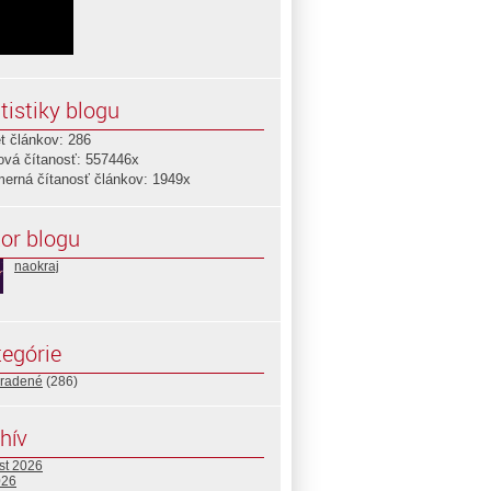
tistiky blogu
t článkov: 286
ová čítanosť: 557446x
merná čítanosť článkov: 1949x
or blogu
naokraj
egórie
radené
(286)
hív
st 2026
026