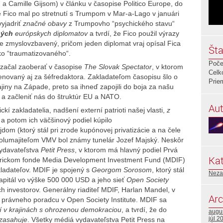
a Camille Gijsom) v článku v časopise Politico Europe, do
že Fico mal po stretnutí s Trumpom v Mar-a-Lago v januári
vyjadriť
značné obavy
z Trumpovho “psychického stavu“
ých
európskych diplomatov
a tvrdí, že Fico použil výrazy
e zmyslovzbavený, pričom jeden diplomat vraj opísal Fica
Šta
ko “traumatizovaného“.
Poče
začal zaoberať v časopise
The Slovak Spectator
, v ktorom
Celk
enovaný aj za šéfredaktora. Zakladateľom časopisu šlo o
Prie
ajiny na Západe, preto sa ihneď zapojili do boja za našu
 a začleniť nás do štruktúr EU a NATO.
Aut
kí zakladatelia, nadšení externí patrioti našej vlasti,
z
 a potom ich väčšinový podiel kúpilo
om (ktorý stál pri zrode kupónovej privatizácie a na čele
Spolumajiteľom VMV bol známy tunelár Jozef Majský. Neskôr
vydavateľstva
Petit Press
, v ktorom má hlavný podiel Prvá
Kat
merickom fonde Media Development Investment Fund (MDIF)
ladateľov. MDIF je spojený s
Georgom Sorosom
, ktorý stál
Neza
kapitál vo výške 500 000 USD a jeho sieť
Open Society
 investorov. Generálny riaditeľ MDIF, Harlan Mandel, v
Arc
o právneho poradcu v Open Society Institute. MDIF sa
í v krajinách s ohrozenou demokraciou
, a tvrdí, že do
augu
júl 2
zasahuje
. Všetky médiá vydavateľstva Petit Press na