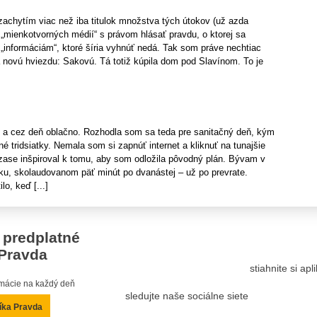
zachytím viac než iba titulok množstva tých útokov (už azda
„mienkotvorných médií“ s právom hlásať pravdu, o ktorej sa
 „informáciám“, ktoré šíria vyhnúť nedá. Tak som práve nechtiac
 novú hviezdu: Sakovú. Tá totiž kúpila dom pod Slavínom. To je
i a cez deň oblačno. Rozhodla som sa teda pre sanitačný deň, kým
 tridsiatky. Nemala som si zapnúť internet a kliknuť na tunajšie
 zase inšpiroval k tomu, aby som odložila pôvodný plán. Bývam v
u, skolaudovanom päť minút po dvanástej – už po prevrate.
o, keď [...]
 predplatné
Pravda
stiahnite si ap
ormácie na každý deň
sledujte naše sociálne siete
íka Pravda