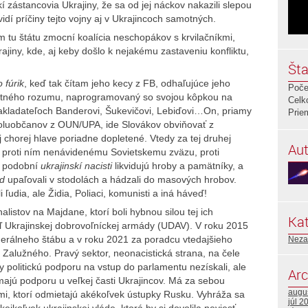
kí zástancovia Ukrajiny, že sa od jej náckov nakazili slepou
dí príčiny tejto vojny aj v Ukrajincoch samotných.
 tu štátu zmocní koalícia neschopákov s krvilačníkmi,
ajiny, kde, aj keby došlo k nejakému zastaveniu konfliktu,
Šta
 fúrik
, keď tak čítam jeho kecy z FB, odhaľujúce jeho
Poče
astného rozumu, naprogramovaný so svojou kôpkou na
Celk
zakladateľoch Banderovi, Šukevičovi, Lebiďovi…On, priamy
Prie
luobčanov z OUN/UPA, ide Slovákov obviňovať z
ej chorej hlave poriadne dopletené. Vtedy za tej druhej
Aut
li proti ním nenávidenému Sovietskemu zväzu, proti
u podobní
ukrajinskí nacisti
likvidujú hroby a pamätníky, a
ud
upaľovali v stodolách a hádzali do masových hrobov.
ľudia, ale Židia, Poliaci, komunisti a iná háveď!
listov na Majdane, ktorí boli hybnou silou tej ich
Kat
teľ Ukrajinskej dobrovoľníckej armády (UDAV). V roku 2015
erálneho štábu a v roku 2021 za poradcu vtedajšieho
Neza
a Zalužného. Pravý sektor, neonacistická strana, na čele
kty politickú podporu na vstup do parlamentu nezískali, ale
Arc
ajú podporu u veľkej časti Ukrajincov. Má za sebou
augu
kmi, ktorí odmietajú akékoľvek ústupky Rusku. Vyhráža sa
júl 2
kejkoľvek ukrajinskej vláde, ktorá by si dovolila neviesť