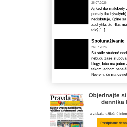
28.07.2026
Aj keď iba málokedy 
pomaly iba bývalých) 
nediskutuje, úplne sa
zachytila, že Hlas má
taký [...]
Spolunažívanie
26.07.2026
Sú stále studené noc
nebudú zase sľubované
blogy, lebo ma jeden
takom jednom panelák
Neviem, čo ma osvietil
Objednajte si
denníka 
a získajte užitočné inf
Predplatné denn