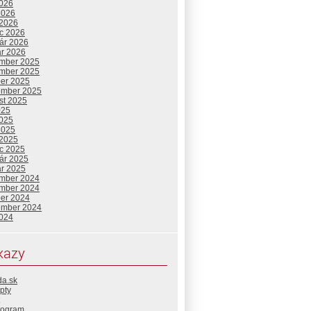
2026
2026
 2026
c 2026
uár 2026
ár 2026
mber 2025
mber 2025
ber 2025
ember 2025
st 2025
025
2025
2025
 2025
c 2025
uár 2025
ár 2025
mber 2024
mber 2024
ber 2024
ember 2024
2024
kazy
da.sk
pty
rogram