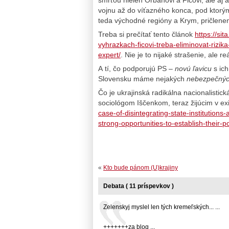
vojnu až do víťazného konca, pod ktorý
teda východné regióny a Krym, pričlene
Treba si prečítať tento článok
https://si
vyhrazkach-ficovi-treba-eliminovat-rizi
expert/
. Nie je to nijaké strašenie, ale r
A
tí, čo podporujú PS –
novú ľavicu
s ich
Slovensku máme nejakých
nebezpečných
Čo je ukrajinská radikálna nacionalistick
sociológom Iščenkom, teraz žijúcim v e
case-of-disintegrating-state-institutions
strong-opportunities-to-establish-their-p
«
Kto bude pánom (U)krajiny
Debata ( 11 príspevkov )
Zelenskyj myslel len tých kremeľských... ...
+++++++za blog ...