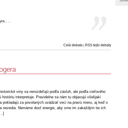
... ...
Celá debata
|
RSS tejto debaty
logera
historické viny sa nerozdeľujú podľa zásluh, ale podľa cieľového
 históriu interpretuje. Pravidelne sa nám tu objavujú všelijakí
ba pokladajú za povolaných uvádzať veci na pravú mieru, aj keď o
ľa nevedia. Nemáme dosť energie, aby sme im zakaždým tie ich
..]