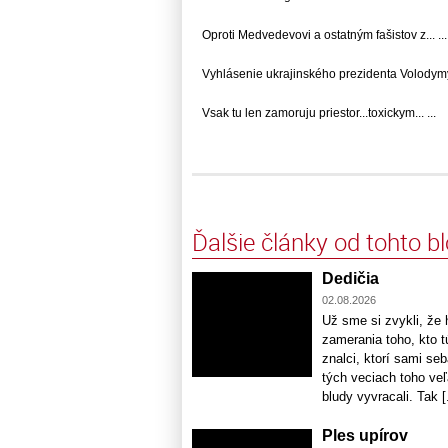
Oproti Medvedevovi a ostatným fašistov z... ...
Vyhlásenie ukrajinského prezidenta Volodymyra
Vsak tu len zamoruju priestor...toxickym... ...
Ďalšie články od tohto b
Dedičia
02.08.2026
Už sme si zvykli, že 
zamerania toho, kto tú
znalci, ktorí sami se
tých veciach toho ve
bludy vyvracali. Tak [.
Ples upírov