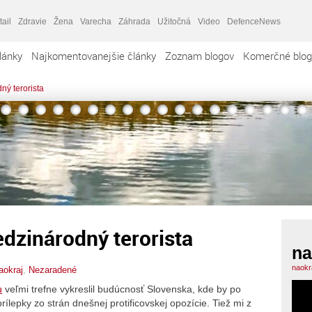
tail
Zdravie
Žena
Varecha
Záhrada
Užitočná
Video
DefenceNews
lánky
Najkomentovanejšie články
Zoznam blogov
Komerčné blog
ný terorista
dzinárodný terorista
na
naokr
aokraj
,
Nezaradené
u
veľmi trefne vykreslil budúcnosť Slovenska, kde by po
ílepky zo strán dnešnej protificovskej opozície. Tiež mi z