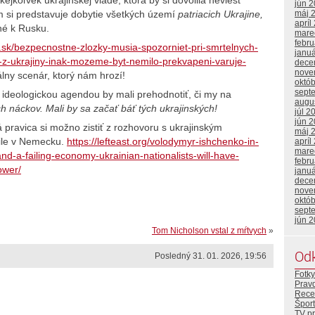
jún 
m si predstavuje dobytie všetkých území
patriacich Ukrajine,
máj 
apríl
né k Rusku.
mare
febr
ta.sk/bezpecnostne-zlozky-musia-spozorniet-pri-smrtelnych-
janu
ka-z-ukrajiny-inak-mozeme-byt-nemilo-prekvapeni-varuje-
dece
nove
eálny scenár, ktorý nám hrozí!
októ
sept
 ideologickou agendou by mali prehodnotiť, či my na
augu
 náckov. Mali by sa začať báť tých ukrajinských!
júl 2
jún 
á pravica si možno zistiť z rozhovoru s ukrajinským
máj 
xile v Nemecku.
https://lefteast.org/volodymyr-ishchenko-in-
apríl
mare
-and-a-failing-economy-ukrainian-nationalists-will-have-
febr
ower/
janu
dece
nove
októ
sept
jún 
Tom Nicholson vstal z mŕtvych
»
Od
Posledný 31. 01. 2026, 19:56
Fotky
Prav
Rece
Šport
TV p