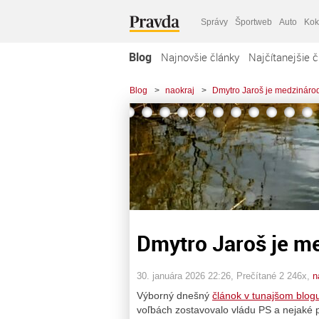
Správy
Športweb
Auto
Kok
Blog
Najnovšie články
Najčítanejšie č
Blog
>
naokraj
>
Dmytro Jaroš je medzinárod
Dmytro Jaroš je me
30. januára 2026 22:26
, Prečítané 2 246x,
n
Výborný dnešný
článok v tunajšom blog
voľbách zostavovalo vládu PS a nejaké pr