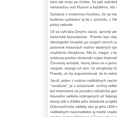
toho ide mráz po chrbte. Sú takí nekritic
nenávisťou voči Rusom a každému, kto vi
Súčasne s vnútornou hrozbou, že sa nám
budeme vystavení aj tej z východu, z Ukr
pokoj nebude.
Už sa vyhráža Dmytro Jaroš,
sprostý ako
historické bezvedomie
. Primitív bez vl
ideologické hnojisko po svojich otcoch-
potomok masových vrahov vlastných spo
vraždenia Ukrajincov
. Má to, magor, v t
svetovej predsa slovenskí vojaci bojova
Červenej armáde, ktorej dnes on a jem
naopak, stavajú ich tým, čo
ukrajinský ľ
Pravda, on by argumentoval, že to neboli 
Jaroš, jeden z vodcov radikálnych naciona
“revolúcie“, je v súčasnosti vrchný veli
bol menovaný za poradcu náčelníka gen
hlavného veliteľa ozbrojených síl Valerij
ktorej stál a ďalšie jeho fašistické proje
Dobrovoľnícke oddiely ako je jeho UDA m
radikálnych nacionalistov aj medzi voja
smrťou nielen Orbánovi a Ficovi, ale aj a