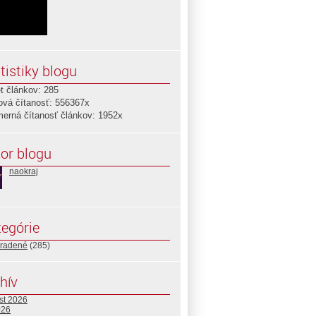
tistiky blogu
t článkov: 285
ová čítanosť: 556367x
merná čítanosť článkov: 1952x
or blogu
naokraj
egórie
radené
(285)
hív
st 2026
026