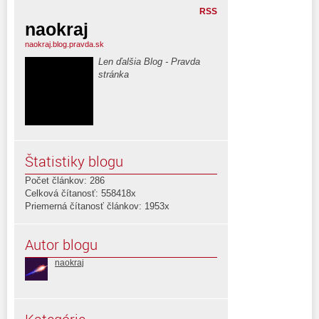
RSS
naokraj
naokraj.blog.pravda.sk
Len ďalšia Blog - Pravda
stránka
Štatistiky blogu
Počet článkov: 286
Celková čítanosť: 558418x
Priemerná čítanosť článkov: 1953x
Autor blogu
naokraj