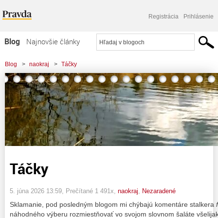
Registrácia
Prihlásenie
Blog
Najnovšie články
Najčítanejšie články
Blog
>
naokraj
>
Táčky
Najkomentovanejšie články
Zoznam blogov
Komerčné blogy
Táčky
5. júna 2026 13:59
, Prečítané 1 491x,
naokraj
,
Nezaradené
Sklamanie, pod posledným blogom mi chýbajú komentáre stalkera
náhodného výberu rozmiestňovať vo svojom slovnom šaláte všelijaké