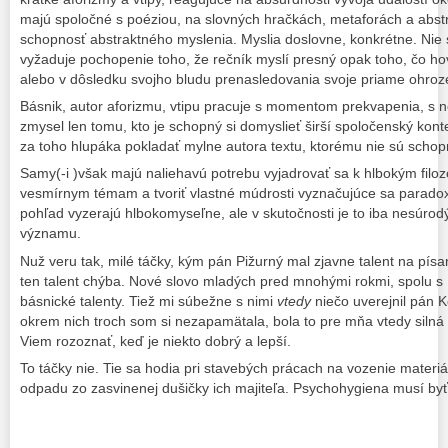
majú spoločné s poéziou, na slovných hračkách, metaforách a abstr
schopnosť abstraktného myslenia. Myslia doslovne, konkrétne. Nie s
vyžaduje pochopenie toho, že rečník myslí presný opak toho, čo ho
alebo v dôsledku svojho bludu prenasledovania svoje priame ohroz
Básnik, autor aforizmu, vtipu pracuje s momentom prekvapenia, s 
zmysel len tomu, kto je schopný si domyslieť širší spoločenský konte
za toho hlupáka pokladať mylne autora textu, ktorému nie sú scho
Samy(-i )však majú naliehavú potrebu vyjadrovať sa k hlbokým fil
vesmírnym témam a tvoriť vlastné múdrosti vyznačujúce sa paradox
pohľad vyzerajú hlbokomyseľne, ale v skutočnosti je to iba nesúrod
významu.
Nuž veru tak, milé táčky, kým pán Pižurný mal zjavne talent na pís
ten talent chýba. Nové slovo mladých pred mnohými rokmi, spolu s
básnické talenty. Tiež mi súbežne s nimi
vtedy
niečo uverejnil pán 
okrem nich troch som si nezapamätala, bola to pre mňa vtedy silná k
Viem rozoznať, keď je niekto dobrý a lepší.
To táčky nie. Tie sa hodia pri stavebých prácach na vozenie materiá
odpadu zo zasvinenej dušičky ich majiteľa. Psychohygiena musí byť,