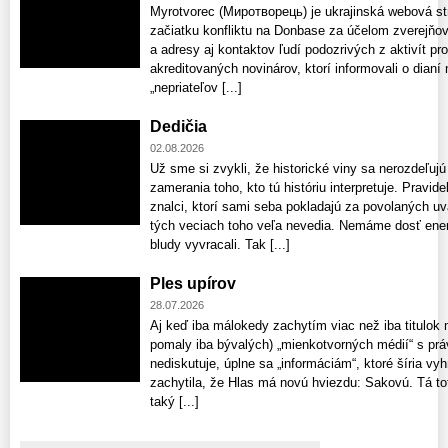
Myrotvorec (Миротворець) je ukrajinská webová str
začiatku konfliktu na Donbase za účelom zverejň
a adresy aj kontaktov ľudí podozrivých z aktivít pro
akreditovaných novinárov, ktorí informovali o dian
„nepriateľov [...]
Dedičia
02.08.2026
Už sme si zvykli, že historické viny sa nerozdeľujú
zamerania toho, kto tú históriu interpretuje. Pravid
znalci, ktorí sami seba pokladajú za povolaných uv
tých veciach toho veľa nevedia. Nemáme dosť ener
bludy vyvracali. Tak [...]
Ples upírov
28.07.2026
Aj keď iba málokedy zachytím viac než iba titulok
pomaly iba bývalých) „mienkotvorných médií“ s prá
nediskutuje, úplne sa „informáciám“, ktoré šíria v
zachytila, že Hlas má novú hviezdu: Sakovú. Tá to
taký [...]