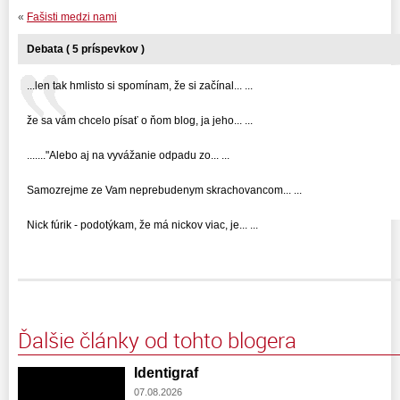
«
Fašisti medzi nami
Debata ( 5 príspevkov )
...len tak hmlisto si spomínam, že si začínal... ...
že sa vám chcelo písať o ňom blog, ja jeho... ...
......."Alebo aj na vyvážanie odpadu zo... ...
Samozrejme ze Vam neprebudenym skrachovancom... ...
Nick fúrik - podotýkam, že má nickov viac, je... ...
Ďalšie články od tohto blogera
Identigraf
07.08.2026