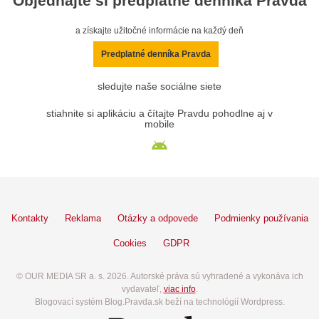
Objednajte si predplatné denníka Pravda
a získajte užitočné informácie na každý deň
Predplatné denníka Pravda
sledujte naše sociálne siete
stiahnite si aplikáciu a čítajte Pravdu pohodlne aj v
mobile
Kontakty
Reklama
Otázky a odpovede
Podmienky používania
Cookies
GDPR
© OUR MEDIA SR a. s. 2026. Autorské práva sú vyhradené a vykonáva ich
vydavateľ,
viac info
.
Blogovací systém Blog.Pravda.sk beží na technológií Wordpress.