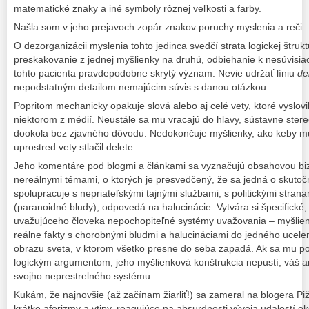
matematické znaky a iné symboly rôznej veľkosti a farby.
Našla som v jeho prejavoch zopár znakov poruchy myslenia a reči.
O dezorganizácii myslenia tohto jedinca svedčí strata logickej štruk
preskakovanie z jednej myšlienky na druhú, odbiehanie k nesúvisi
tohto pacienta pravdepodobne skrytý význam. Nevie udržať líniu
de
nepodstatným detailom nemajúcim súvis s danou otázkou.
Popritom mechanicky opakuje slová alebo aj celé vety, ktoré vyslovil 
niektorom z médií. Neustále sa mu vracajú do hlavy, sústavne ster
dookola bez zjavného dôvodu. Nedokončuje myšlienky, ako keby mu
uprostred vety stlačil delete.
Jeho komentáre pod blogmi a článkami sa vyznačujú obsahovou bi
nereálnymi témami, o ktorých je presvedčený, že sa jedná o skutočn
spolupracuje s nepriateľskými tajnými službami, s politickými strana
(paranoidné bludy), odpovedá na halucinácie. Vytvára si špecifické,
uvažujúceho človeka nepochopiteľné systémy uvažovania – myšlienk
reálne fakty s chorobnými bludmi a halucináciami do jedného uce
obrazu sveta, v ktorom všetko presne do seba zapadá. Ak sa mu pok
logickým argumentom, jeho myšlienková konštrukcia nepustí, váš 
svojho neprestrelného systému.
Kukám, že najnovšie (až začínam žiarliť!) sa zameral na blogera Piž
krátke aforizmy a vtipy, reagujúce na absurdnosti vývoja udalostí o