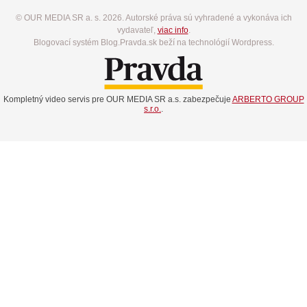
© OUR MEDIA SR a. s. 2026. Autorské práva sú vyhradené a vykonáva ich
vydavateľ,
viac info
.
Blogovací systém Blog.Pravda.sk beží na technológií Wordpress.
Kompletný video servis pre OUR MEDIA SR a.s. zabezpečuje
ARBERTO GROUP
s.r.o.
.