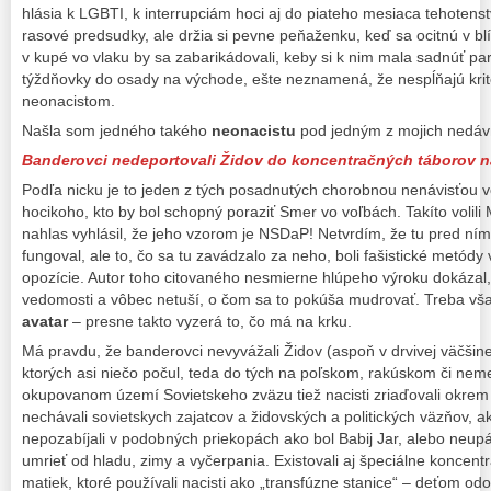
hlásia k LGBTI, k interrupciám hoci aj do piateho mesiaca tehotenst
rasové predsudky, ale držia si pevne peňaženku, keď sa ocitnú v bl
v kupé vo vlaku by sa zabarikádovali, keby si k nim mala sadnúť pa
týždňovky do osady na východe, ešte neznamená, že nespĺňajú krit
neonacistom.
Našla som jedného takého
neonacistu
pod jedným z mojich nedáv
Banderovci nedeportovali Židov do koncentračných táborov na
Podľa nicku je to jeden z tých posadnutých chorobnou nenávisťou voč
hocikoho, kto by bol schopný poraziť Smer vo voľbách. Takíto volili 
nahlas vyhlásil, že jeho vzorom je NSDaP! Netvrdím, že tu pred ní
fungoval, ale to, čo sa tu zavádzalo za neho, boli fašistické metódy v
opozície. Autor toho citovaného nesmierne hlúpeho výroku dokázal
vedomosti a vôbec netuší, o čom sa to pokúša mudrovať. Treba však
avatar
– presne takto vyzerá to, čo má na krku.
Má pravdu, že banderovci nevyvážali Židov (aspoň v drvivej väčšin
ktorých asi niečo počul, teda do tých na poľskom, rakúskom či n
okupovanom území Sovietskeho zväzu tiež nacisti zriaďovali okrem 
nechávali sovietskych zajatcov a židovských a politických väzňov, 
nepozabíjali v podobných priekopách ako bol Babij Jar, alebo neupál
umrieť od hladu, zimy a vyčerpania. Existovali aj špeciálne koncent
matiek, ktoré používali nacisti ako „transfúzne stanice“ – deťom od