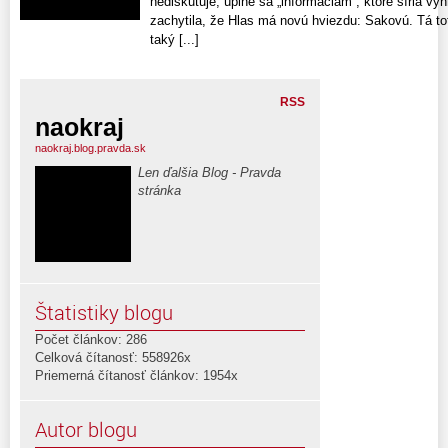
nediskutuje, úplne sa „informáciám“, ktoré šíria v
zachytila, že Hlas má novú hviezdu: Sakovú. Tá to
taký [...]
RSS
naokraj
naokraj.blog.pravda.sk
Len ďalšia Blog - Pravda
stránka
Štatistiky blogu
Počet článkov: 286
Celková čítanosť: 558926x
Priemerná čítanosť článkov: 1954x
Autor blogu