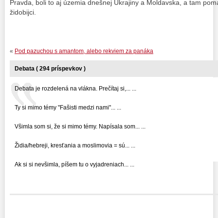
Pravda, boli to aj územia dnešnej Ukrajiny a Moldavska, a tam pom
židobijci.
«
Pod pazuchou s amantom, alebo rekviem za panáka
Debata ( 294 príspevkov )
Debata je rozdelená na vlákna. Prečítaj si,... ...
Ty si mimo témy "Fašisti medzi nami"... ...
Všimla som si, že si mimo témy. Napísala som... ...
Židia/hebreji, kresťania a moslimovia = sú... ...
Ak si si nevšimla, píšem tu o vyjadreniach... ...