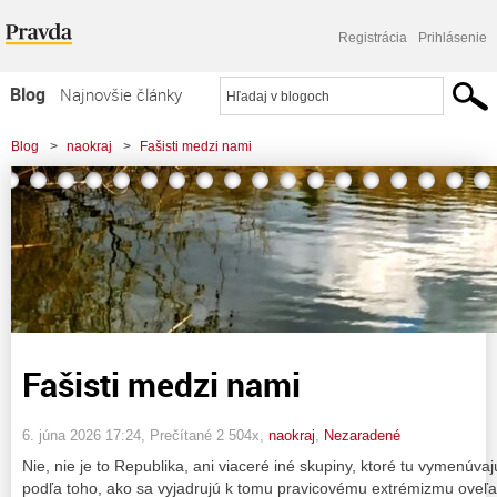
Registrácia
Prihlásenie
Blog
Najnovšie články
Najčítanejšie články
Blog
>
naokraj
>
Fašisti medzi nami
Najkomentovanejšie články
Zoznam blogov
Komerčné blogy
Fašisti medzi nami
6. júna 2026 17:24
, Prečítané 2 504x,
naokraj
,
Nezaradené
Nie, nie je to Republika, ani viaceré iné skupiny, ktoré tu vymenúv
podľa toho, ako sa vyjadrujú k tomu pravicovému extrémizmu oveľa b