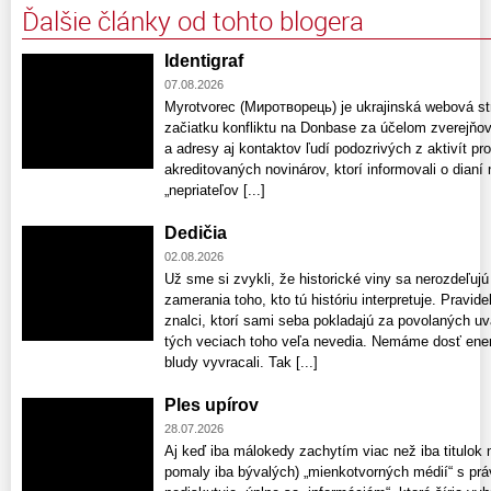
Ďalšie články od tohto blogera
Identigraf
07.08.2026
Myrotvorec (Миротворець) je ukrajinská webová str
začiatku konfliktu na Donbase za účelom zverejň
a adresy aj kontaktov ľudí podozrivých z aktivít pro
akreditovaných novinárov, ktorí informovali o dian
„nepriateľov [...]
Dedičia
02.08.2026
Už sme si zvykli, že historické viny sa nerozdeľujú
zamerania toho, kto tú históriu interpretuje. Pravid
znalci, ktorí sami seba pokladajú za povolaných uv
tých veciach toho veľa nevedia. Nemáme dosť ener
bludy vyvracali. Tak [...]
Ples upírov
28.07.2026
Aj keď iba málokedy zachytím viac než iba titulok
pomaly iba bývalých) „mienkotvorných médií“ s prá