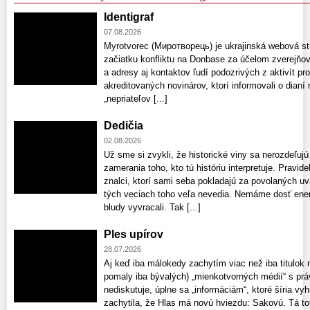
Identigraf
07.08.2026
Myrotvorec (Миротворець) je ukrajinská webová str
začiatku konfliktu na Donbase za účelom zverejň
a adresy aj kontaktov ľudí podozrivých z aktivít pro
akreditovaných novinárov, ktorí informovali o dian
„nepriateľov [...]
Dedičia
02.08.2026
Už sme si zvykli, že historické viny sa nerozdeľujú
zamerania toho, kto tú históriu interpretuje. Pravid
znalci, ktorí sami seba pokladajú za povolaných uv
tých veciach toho veľa nevedia. Nemáme dosť ener
bludy vyvracali. Tak [...]
Ples upírov
28.07.2026
Aj keď iba málokedy zachytím viac než iba titulok
pomaly iba bývalých) „mienkotvorných médií“ s prá
nediskutuje, úplne sa „informáciám“, ktoré šíria v
zachytila, že Hlas má novú hviezdu: Sakovú. Tá to