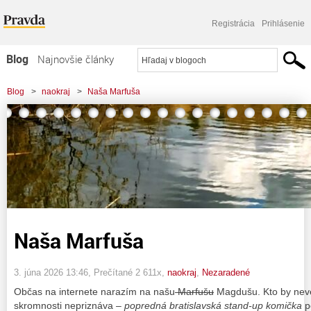
Registrácia
Prihlásenie
Blog
Najnovšie články
Najčítanejšie články
Blog
>
naokraj
>
Naša Marfuša
Najkomentovanejšie články
Zoznam blogov
Komerčné blogy
Naša Marfuša
3. júna 2026 13:46
, Prečítané 2 611x,
naokraj
,
Nezaradené
Občas na internete narazím na našu
Marfušu
Magdušu. Kto by nevede
skromnosti nepriznáva –
popredná bratislavská stand-up komička
p