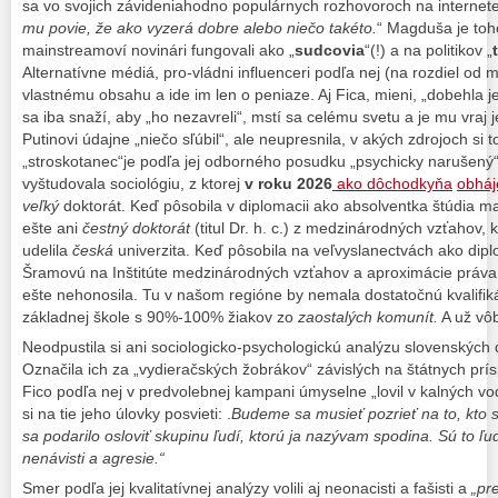
sa vo svojich závideniahodno populárnych rozhovoroch na internete 
mu povie, že ako vyzerá dobre alebo niečo takéto.
“ Magduša je toh
mainstreamoví novinári fungovali ako „
sudcovia
“(!) a na politikov „
Alternatívne médiá, pro-vládni influenceri podľa nej (na rozdiel od
vlastnému obsahu a ide im len o peniaze. Aj Fica, mieni, „dobehla j
sa iba snaží, aby „ho nezavreli“, mstí sa celému svetu a je mu vraj 
Putinovi údajne „niečo sľúbil“, ale neupresnila, v akých zdrojoch si 
„stroskotanec“je podľa jej odborného posudku „psychicky narušený“
vyštudovala sociológiu, z ktorej
v roku 2026
ako dôchodkyňa
obháj
veľký
doktorát. Keď pôsobila v diplomacii ako absolventka štúdia ma
ešte ani
čestný doktorát
(titul Dr. h. c.) z medzinárodných vzťahov, 
udelila
česká
univerzita. Keď pôsobila na veľvyslanectvách ako dipl
Šramovú na Inštitúte medzinárodných vzťahov a aproximácie práva UK
ešte nehonosila. Tu v našom regióne by nemala dostatočnú kvalifik
základnej škole s 90%-100% žiakov zo
zaostalých komunít.
A už vôb
Neodpustila si ani sociologicko-psychologickú analýzu slovenských
Označila ich za „vydieračských žobrákov“ závislých na štátnych pr
Fico podľa nej v predvolebnej kampani úmyselne „lovil v kalných vo
si na tie jeho úlovky posvieti: .
Budeme sa musieť pozrieť na to, kto sú
sa podarilo osloviť skupinu ľudí, ktorú ja nazývam spodina. Sú to ľudi
nenávisti a agresie.“
Smer podľa jej kvalitatívnej analýzy volili aj neonacisti a fašisti a
„pr