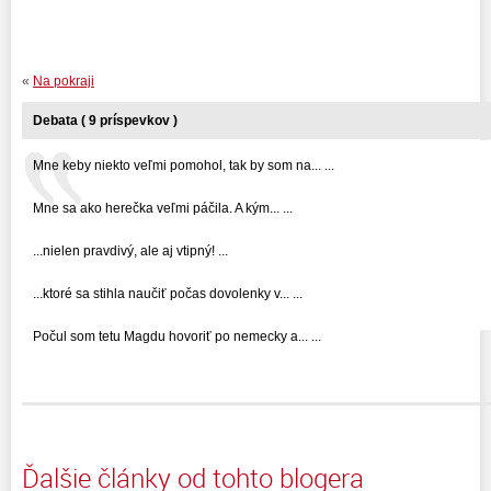
«
Na pokraji
Debata ( 9 príspevkov )
Mne keby niekto veľmi pomohol, tak by som na... ...
Mne sa ako herečka veľmi páčila. A kým... ...
...nielen pravdivý, ale aj vtipný! ...
...ktoré sa stihla naučiť počas dovolenky v... ...
Počul som tetu Magdu hovoriť po nemecky a... ...
Ďalšie články od tohto blogera