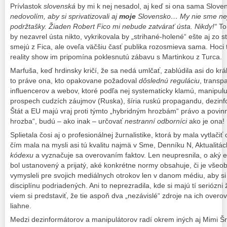
Prívlastok
slovenská
by mi k nej nesadol, aj keď si ona sama Sloven
nedovolím, aby si sprivatizovali aj
moje
Slovensko… My nie sme nej
podržtašky. Žiaden Robert Fico mi nebude zatvárať ústa. Nikdy!“
Toh
by nezavrel ústa nikto, vykrikovala by „strihané-holené“ ešte aj zo st
smejú z Fica, ale oveľa väčšiu časť publika rozosmieva sama. Hoci tí 
reality show im pripomína poklesnutú zábavu s Martinkou z Turca.
Marfuša, keď hrdinsky kričí, že sa nedá umlčať, zablúdila asi do kráľ
to práve ona, kto opakovane požadoval
dôslednú reguláciu
, transp
influencerov a webov, ktoré podľa nej systematicky klamú, manipulu
prospech cudzích záujmov (Ruska), šíria ruskú propagandu, dezin
Štát a EU majú vraj proti týmto „hybridným hrozbám“ právo a povinn
hrozba“, budú – ako inak – určovať
nestranní odborníci
ako je ona!
Splietala čosi aj o profesionálnej žurnalistike, ktorá by mala vytlačiť
čím mala na mysli asi tú kvalitu najmä v Sme, Denníku N, Aktualitác
kódexu
a vyznačuje sa overovaním faktov. Len neupresnila, o aký e
bol ustanovený a prijatý, aké konkrétne normy obsahuje, či je všeo
vymysleli pre svojich mediálnych otrokov len v danom médiu, aby si
disciplínu podriadených. Ani to neprezradila, kde si majú tí seriózni ž
viem si predstaviť, že tie aspoň dva „nezávislé“ zdroje na ich overo
liahne.
Medzi dezinformátorov a manipulátorov radí okrem iných aj Mimi Šra