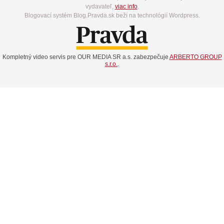
vydavateľ,
viac info
.
Blogovací systém Blog.Pravda.sk beží na technológií Wordpress.
Kompletný video servis pre OUR MEDIA SR a.s. zabezpečuje
ARBERTO GROUP
s.r.o.
.