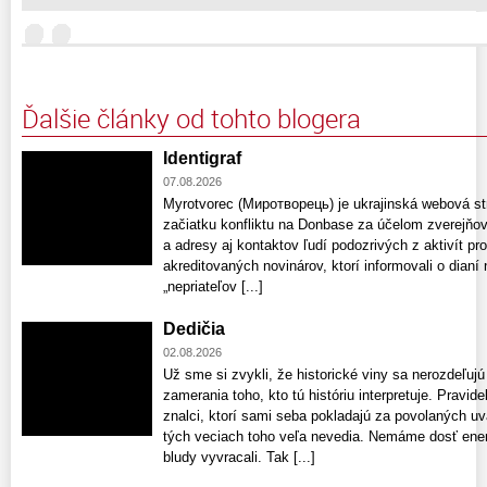
Ďalšie články od tohto blogera
Identigraf
07.08.2026
Myrotvorec (Миротворець) je ukrajinská webová str
začiatku konfliktu na Donbase za účelom zverejň
a adresy aj kontaktov ľudí podozrivých z aktivít pro
akreditovaných novinárov, ktorí informovali o dian
„nepriateľov [...]
Dedičia
02.08.2026
Už sme si zvykli, že historické viny sa nerozdeľujú
zamerania toho, kto tú históriu interpretuje. Pravid
znalci, ktorí sami seba pokladajú za povolaných uv
tých veciach toho veľa nevedia. Nemáme dosť ener
bludy vyvracali. Tak [...]