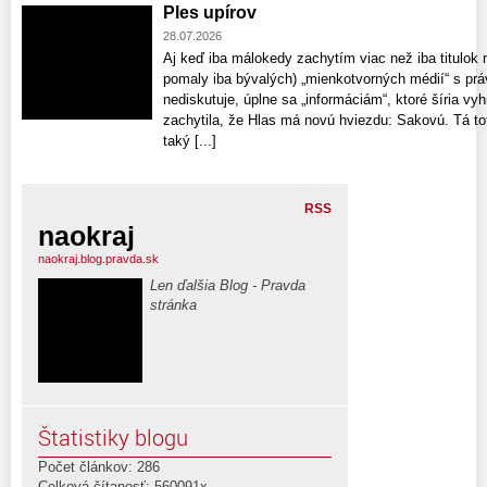
Ples upírov
28.07.2026
Aj keď iba málokedy zachytím viac než iba titulok
pomaly iba bývalých) „mienkotvorných médií“ s prá
nediskutuje, úplne sa „informáciám“, ktoré šíria v
zachytila, že Hlas má novú hviezdu: Sakovú. Tá to
taký [...]
RSS
naokraj
naokraj.blog.pravda.sk
Len ďalšia Blog - Pravda
stránka
Štatistiky blogu
Počet článkov: 286
Celková čítanosť: 560091x