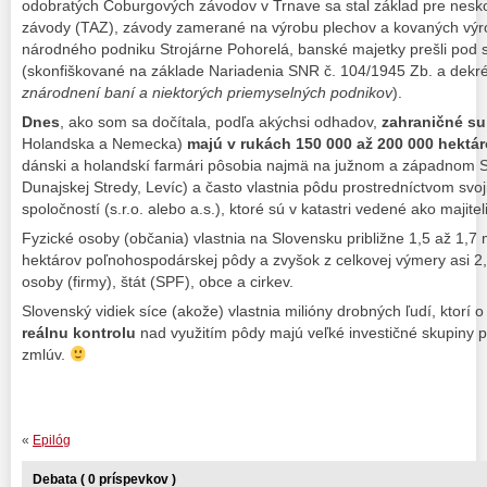
odobratých Coburgových závodov v Trnave sa stal základ pre nesk
závody (TAZ), závody zamerané na výrobu plechov a kovaných výro
národného podniku Strojárne Pohorelá, banské majetky prešli pod
(skonfiškované na základe Nariadenia SNR č. 104/1945 Zb. a dekr
znárodnení baní
a niektorých priemyselných podnikov
).
Dnes
, ako som sa dočítala, podľa akýchsi odhadov,
zahraničné s
Holandska a Nemecka)
majú v rukách 150 000 až 200 000 hektá
dánski a holandskí farmári pôsobia najmä na južnom a západnom Sl
Dunajskej Stredy, Levíc) a často vlastnia pôdu prostredníctvom svo
spoločností (s.r.o. alebo a.s.), ktoré sú v katastri vedené ako majitel
Fyzické osoby (občania) vlastnia na Slovensku približne 1,5 až 1,7 
hektárov poľnohospodárskej pôdy a zvyšok z celkovej výmery asi 2,4
osoby (firmy), štát (SPF), obce a cirkev.
Slovenský vidiek síce (akože) vlastnia milióny drobných ľudí, ktorí o
reálnu kontrolu
nad využitím pôdy majú veľké investičné skupiny 
zmlúv.
«
Epilóg
Debata ( 0 príspevkov )