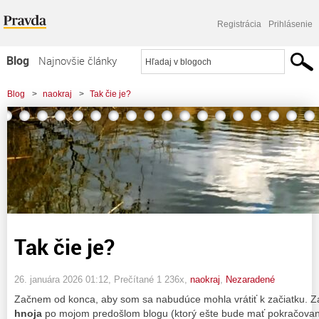
Registrácia
Prihlásenie
Blog
Najnovšie články
Najčítanejšie články
Blog
>
naokraj
>
Tak čie je?
Najkomentovanejšie články
Zoznam blogov
Komerčné blogy
Tak čie je?
26. januára 2026 01:12
, Prečítané 1 236x,
naokraj
,
Nezaradené
Začnem od konca, aby som sa nabudúce mohla vrátiť k začiatku. Zas
hnoja
po mojom predošlom blogu (ktorý ešte bude mať pokračovan