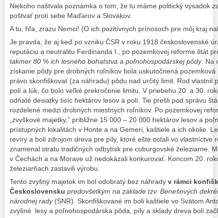
Niekoho naštvala poznámka o tom, že tu máme politický výsadok
z
poštvať proti sebe Maďarov a Slovákov.
A tu, hľa, zrazu Nemci! (O ich pozitívnych prínosoch pre môj kraj n
Je pravda, že aj keď po vzniku ČSR v roku 1918 československé úr
reputáciu a neutralitu Ferdinanda I., po pozemkovej reforme štát p
takmer 80 % ich lesného bohatstva a poľnohospodárskej pôdy
. Na 
získanie pôdy pre drobných roľníkov bola uskutočnená pozemková r
právo skonfiškovať (za náhradu) pôdu nad určitý limit. Rod vlastnil 
polí a lúk, čo bolo veľké prekročenie limitu. V priebehu 20. a 30. ro
odňaté desiatky tisíc hektárov lesov a polí. Tie prešli pod správu štá
rozdelené medzi drobných miestnych roľníkov. Po pozemkovej reform
„zvyškové majetky,“ približne 15 000 – 20 000 hektárov lesov a po
prístupných lokalitách v Honte a na Gemeri, kaštiele a ich okolie. Le
revíry a boli zdrojom dreva pre píly, ktoré ešte ostali vo vlastníc
znamenal stratu tradičných odbytísk pre coburgovské železiarne.
v Čechách a na Morave už nedokázali konkurovať. Koncom 20. rok
železiarňach zastavili výrobu.
Tento zvyšný majetok im bol odobratý bez náhrady
v rámci konfiš
Československu
predovšetkým na základe tzv. Benešových dekrét
národnej rady
(SNR). Skonfiškované im boli kaštiele vo Svätom Ant
zvyšné lesy a poľnohospodárska pôda, píly a sklady dreva boli zač