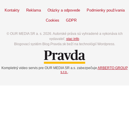
Kontakty
Reklama
Otázky a odpovede
Podmienky používania
Cookies
GDPR
© OUR MEDIA SR a. s. 2026. Autorské práva sú vyhradené a vykonáva ich
vydavateľ,
viac info
.
Blogovací systém Blog.Pravda.sk beží na technológií Wordpress.
Kompletný video servis pre OUR MEDIA SR a.s. zabezpečuje
ARBERTO GROUP
s.r.o.
.