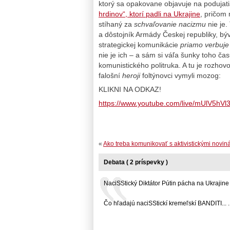
ktorý sa opakovane objavuje na podujati
hrdinov“, ktorí padli na Ukrajine
, pričom
stíhaný za
schvaľovanie nacizmu
nie je.
a dôstojník Armády Českej republiky, býv
strategickej komunikácie
priamo verbuje
nie je ich – a sám si váľa šunky toho ča
komunistického politruka. A tu je rozhov
falošní
heroji
foltýnovci vymyli mozog:
KLIKNI NA ODKAZ!
https://www.youtube.com/live/mUlV5hV
«
Ako treba komunikovať s aktivistickými novin
Debata ( 2 príspevky )
NaciSStický Diktátor Pútin pácha na Ukrajine =.
Čo hľadajú naciSStickí kremeľskí BANDITI... ..