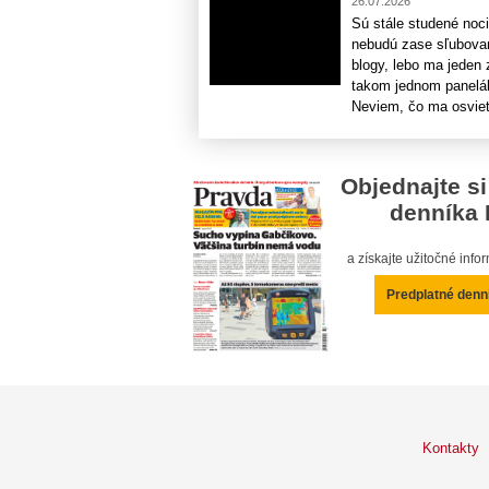
26.07.2026
Sú stále studené noc
nebudú zase sľubované
blogy, lebo ma jeden
takom jednom panelák
Neviem, čo ma osvietil
Objednajte si
denníka 
a získajte užitočné inf
Predplatné denn
Kontakty