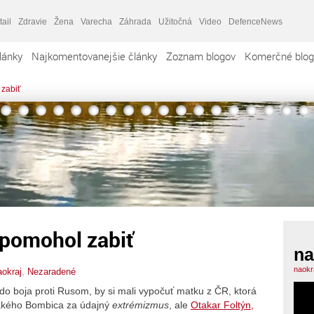
tail
Zdravie
Žena
Varecha
Záhrada
Užitočná
Video
DefenceNews
lánky
Najkomentovanejšie články
Zoznam blogov
Komerčné blog
 zabiť
 pomohol zabiť
na
naokr
aokraj
,
Nezaradené
y do boja proti Rusom, by si mali vypočuť matku z ČR, ktorá
ejakého Bombica za údajný
extrémizmus
, ale
Otakar Foltýn,