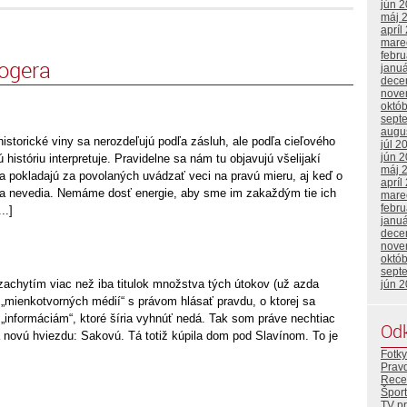
jún 
máj 
apríl
mare
febr
logera
janu
dece
nove
októ
sept
augu
historické viny sa nerozdeľujú podľa zásluh, ale podľa cieľového
júl 2
jún 
 históriu interpretuje. Pravidelne sa nám tu objavujú všelijakí
máj 
ba pokladajú za povolaných uvádzať veci na pravú mieru, aj keď o
apríl
ľa nevedia. Nemáme dosť energie, aby sme im zakaždým tie ich
mare
febr
..]
janu
dece
nove
októ
sept
zachytím viac než iba titulok množstva tých útokov (už azda
jún 
„mienkotvorných médií“ s právom hlásať pravdu, o ktorej sa
 „informáciám“, ktoré šíria vyhnúť nedá. Tak som práve nechtiac
Od
 novú hviezdu: Sakovú. Tá totiž kúpila dom pod Slavínom. To je
Fotky
Prav
Rece
Šport
TV p