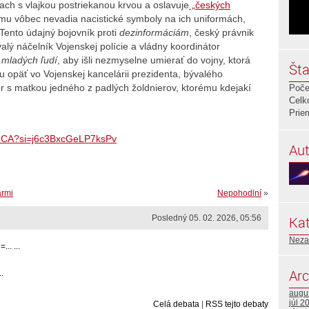
ach s vlajkou postriekanou krvou a oslavuje
„českých
 mu vôbec nevadia nacistické symboly na ich uniformách,
 Tento údajný bojovník proti
dezinformáciám
, český právnik
alý náčelník Vojenskej polície a vládny koordinátor
 mladých ľudí
, aby išli nezmyselne umierať do vojny, ktorá
Šta
su opäť vo Vojenskej kancelárii prezidenta, bývalého
or s matkou jedného z padlých žoldnierov, ktorému kdejakí
Poče
Celk
Prie
l3CA?si=j6c3BxcGeLP7ksPv
Aut
ármi
Nepohodlní
»
Posledný 05. 02. 2026, 05:56
Kat
Neza
.. ...
Arc
.
augu
júl 2
Celá debata
|
RSS tejto debaty