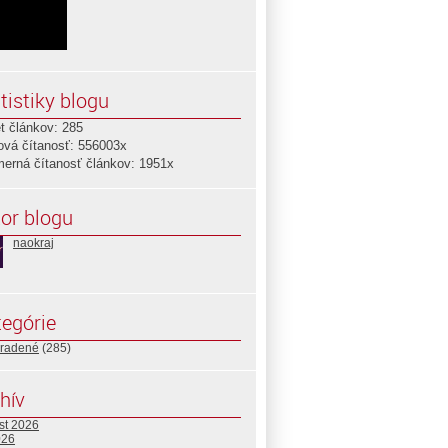
tistiky blogu
t článkov: 285
ová čítanosť: 556003x
merná čítanosť článkov: 1951x
or blogu
naokraj
egórie
radené
(285)
hív
st 2026
026