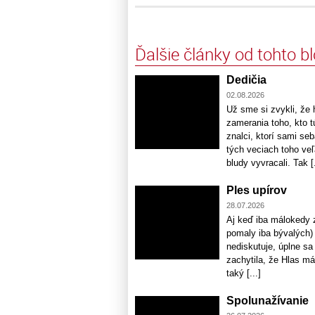
Ďalšie články od tohto b
Dedičia
02.08.2026
Už sme si zvykli, že 
zamerania toho, kto tú
znalci, ktorí sami se
tých veciach toho ve
bludy vyvracali. Tak [.
Ples upírov
28.07.2026
Aj keď iba málokedy 
pomaly iba bývalých) 
nediskutuje, úplne sa
zachytila, že Hlas má
taký [...]
Spolunažívanie