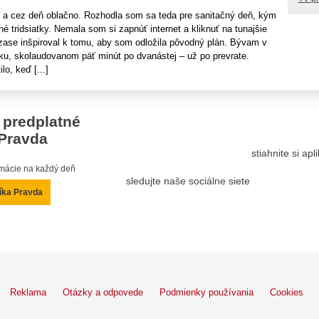
i a cez deň oblačno. Rozhodla som sa teda pre sanitačný deň, kým
 tridsiatky. Nemala som si zapnúť internet a kliknuť na tunajšie
 zase inšpiroval k tomu, aby som odložila pôvodný plán. Bývam v
u, skolaudovanom päť minút po dvanástej – už po prevrate.
o, keď [...]
 predplatné
Pravda
stiahnite si ap
ormácie na každý deň
sledujte naše sociálne siete
íka Pravda
Reklama
Otázky a odpovede
Podmienky používania
Cookies