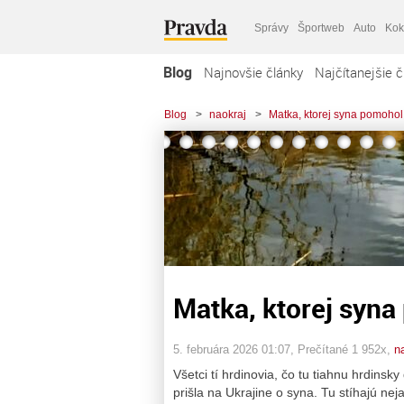
Správy
Športweb
Auto
Kok
Blog
Najnovšie články
Najčítanejšie č
Blog
>
naokraj
>
Matka, ktorej syna pomohol
Matka, ktorej syna
5. februára 2026 01:07
, Prečítané 1 952x,
n
Všetci tí hrdinovia, čo tu tiahnu hrdinsk
prišla na Ukrajine o syna. Tu stíhajú n