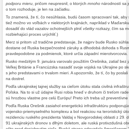
podporu mieru
, pričom neupresnil, o ktorých
mnoho
národností sa 
o tom rozhoduje, je len na začiatku.
To znamená, že tí, čo nesúhlasia, budú časom spracovaní tak, aby sa
tiež možno vo voľbách v niektorých krajinách, napríklad v Maďarsku
dosadiť do vlád vazalov ochotnejších plniť
všetky
rozkazy, čím sa mô
rozbiehajúci proces urýchliť.)
Merz si pritom už tradične predstavuje, že najprv bude Rusko súhla
dostane od Ruska bezpečnostné záruky a dlhodobá dohoda s Rusm
pravdepodobne za podmienok, ktoré určia západní mierotvorcovia.
Rusko medzitým 9. januára varovalo použitím Orešnika, zatiaľ bez j
Veľkej Británie a Francúzska nasadiť svoje vojská na Ukrajine po sk
s jeho predstavami o trvalom mieri. A upozornilo, že tí, čo by poslali
na dostrel.
Podľa ukrajinskej tajnej služby sa cieľom útoku stala civilná infrašt
Poľska. Na to si už údajne Rusi robia hneď v druhom či treťom rade
sú hrozbou vlastne pre celú Európu! Preto ich treba už preventívne
Podľa Ruska Orešnik zasiahol energetickú infraštruktúru podporuj
vojensko-priemyselného komplexu a bol reakciou na teroristický út
rezidenciu ruského prezidenta Valdaj v Novgorodskej oblasti z 29.
91 ukrajinských dronov s dlhým doletom, ale ruská protivzdušná obr
ešte pred dosiahnutím cieľa. Ruská strana odovzdala Američanom 