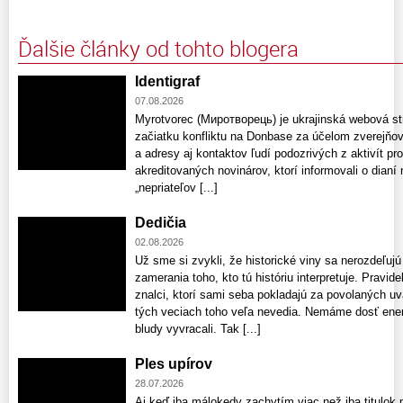
Ďalšie články od tohto blogera
Identigraf
07.08.2026
Myrotvorec (Миротворець) je ukrajinská webová str
začiatku konfliktu na Donbase za účelom zverejň
a adresy aj kontaktov ľudí podozrivých z aktivít pro
akreditovaných novinárov, ktorí informovali o dian
„nepriateľov [...]
Dedičia
02.08.2026
Už sme si zvykli, že historické viny sa nerozdeľujú
zamerania toho, kto tú históriu interpretuje. Pravid
znalci, ktorí sami seba pokladajú za povolaných uv
tých veciach toho veľa nevedia. Nemáme dosť ener
bludy vyvracali. Tak [...]
Ples upírov
28.07.2026
Aj keď iba málokedy zachytím viac než iba titulok