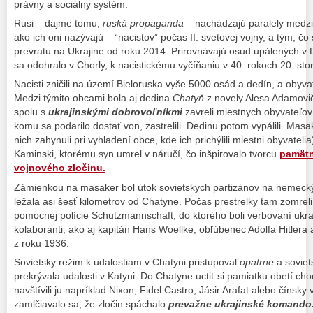
právny a sociálny systém.
Rusi – dajme tomu,
ruská propaganda
– nachádzajú paralely medzi
ako ich oni nazývajú – “nacistov” počas II. svetovej vojny, a tým, č
prevratu na Ukrajine od roku 2014. Prirovnávajú osud upálených v
sa odohralo v Chorly, k nacistickému vyčíňaniu v 40. rokoch 20. stor
Nacisti zničili na území Bieloruska vyše 5000 osád a dedín, a obyvate
Medzi týmito obcami bola aj dedina
Chatyň
z novely Alesa Adamovi
spolu s
ukrajinskými dobrovoľníkmi
zavreli miestnych obyvateľov 
komu sa podarilo dostať von, zastrelili. Dedinu potom vypálili. Masaker
nich zahynuli pri vyhladení obce, kde ich prichýlili miestni obyvateli
Kaminski, ktorému syn umrel v náručí, čo inšpirovalo tvorcu
pamätn
vojnového zločinu.
Zámienkou na masaker bol útok sovietskych partizánov na nemecký 
ležala asi šesť kilometrov od Chatyne. Počas prestrelky tam zomreli š
pomocnej polície Schutzmannschaft, do ktorého boli verbovaní ukraji
kolaboranti, ako aj kapitán Hans Woellke, obľúbenec Adolfa Hitlera 
z roku 1936.
Sovietsky režim k udalostiam v Chatyni pristupoval
opatrne
a sovie
prekrývala udalosti v Katyni. Do Chatyne uctiť si pamiatku obetí cho
navštívili ju napríklad Nixon, Fidel Castro, Jásir Arafat alebo číns
zamlčiavalo sa, že zločin spáchalo
prevažne ukrajinské komando