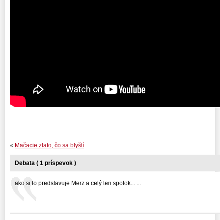
«
Mačacie zlato, čo sa blyští
Debata ( 1 príspevok )
ako si to predstavuje Merz a celý ten spolok... ...