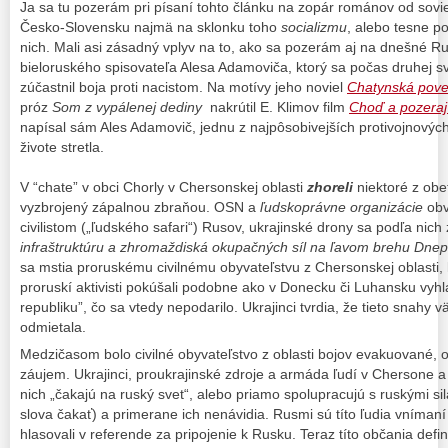
Ja sa tu pozerám pri písaní tohto článku na zopár románov od sovi
Česko-Slovensku najmä na sklonku toho
socializmu
, alebo tesne p
nich. Mali asi zásadný vplyv na to, ako sa pozerám aj na dnešné Rus
bieloruského spisovateľa Alesa Adamoviča, ktorý sa počas druhej sv
zúčastnil boja proti nacistom. Na motívy jeho noviel
Chatynská pov
próz
Som z vypálenej dediny
nakrútil E. Klimov film
Choď a pozeraj
napísal sám Ales Adamovič, jednu z najpôsobivejších protivojnovýc
živote stretla.
V “chate” v obci Chorly v Chersonskej oblasti
zhoreli
niektoré z obe
vyzbrojený zápalnou zbraňou. OSN a
ľudskoprávne organizácie
obv
civilistom („ľudského safari“) Rusov, ukrajinské drony sa podľa nic
infraštruktúru a zhromaždiská okupačných síl na ľavom brehu Dne
sa mstia proruskému civilnému obyvateľstvu z Chersonskej oblasti, 
proruskí aktivisti pokúšali podobne ako v Donecku či Luhansku vyh
republiku”, čo sa vtedy nepodarilo. Ukrajinci tvrdia, že tieto snahy 
odmietala.
Medzičasom bolo civilné obyvateľstvo z oblasti bojov evakuované, os
záujem. Ukrajinci, proukrajinské zdroje a armáda ľudí v Chersone a 
nich „čakajú na ruský svet“, alebo priamo spolupracujú s ruskými si
slova čakať) a primerane ich nenávidia. Rusmi sú títo ľudia vnímaní 
hlasovali v referende za pripojenie k Rusku. Teraz títo občania defi