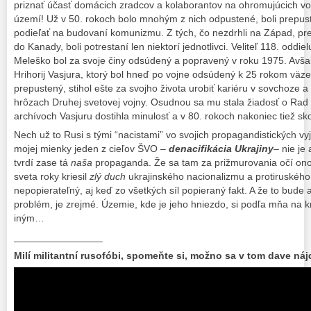
priznať účasť domácich zradcov a kolaborantov na ohromujúcich vo
území! Už v 50. rokoch bolo mnohým z nich odpustené, boli prepust
podieľať na budovaní komunizmu. Z tých, čo nezdrhli na Západ, pre
do Kanady, boli potrestaní len niektorí jednotlivci. Veliteľ 118. odd
Meleško bol za svoje činy odsúdený a popravený v roku 1975. Avšak
Hrihorij Vasjura, ktorý bol hneď po vojne odsúdený k 25 rokom väze
prepustený, stihol ešte za svojho života urobiť kariéru v sovchoze
hrôzach Druhej svetovej vojny. Osudnou sa mu stala žiadosť o Rad V
archívoch Vasjuru dostihla minulosť a v 80. rokoch nakoniec tiež sk
Nech už to Rusi s tými “nacistami” vo svojich propagandistických v
mojej mienky jeden z cieľov ŠVO –
denacifikácia
Ukrajiny
– nie je
tvrdí zase tá
naša
propaganda. Že sa tam za prižmurovania očí o
sveta roky kriesil
zlý duch
ukrajinského nacionalizmu a protiruského
nepopierateľný, aj keď zo všetkých síl popieraný fakt. A že to bude 
problém, je zrejmé. Územie, kde je jeho hniezdo, si podľa mňa na 
iným…
________________
Milí militantní rusofóbi, spomeňte si, možno sa v tom dave nájd