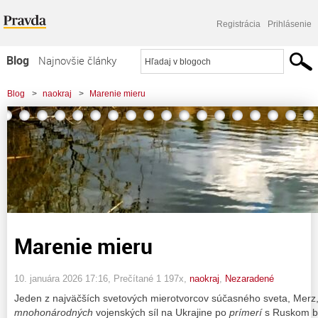
Registrácia
Prihlásenie
Blog
Najnovšie články
Najčítanejšie články
Blog
>
naokraj
>
Marenie mieru
Najkomentovanejšie články
Zoznam blogov
Komerčné blogy
Marenie mieru
10. januára 2026 17:16
, Prečítané 1 197x,
naokraj
,
Nezaradené
Jeden z najväčších svetových mierotvorcov súčasného sveta, Merz,
mnohonárodných
vojenských síl na Ukrajine po
prímerí
s Ruskom by