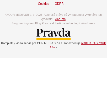
Cookies
GDPR
© OUR MEDIA SR a. s. 2026. Autorské práva sú vyhradené a vykonáva ich
vydavateľ,
viac info
.
Blogovací systém Blog.Pravda.sk beží na technológií Wordpress.
Kompletný video servis pre OUR MEDIA SR a.s. zabezpečuje
ARBERTO GROUP
s.r.o.
.