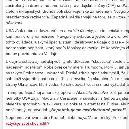
zostrelených dronov, no americké spravodajské služby (CIA)
podľa 
cieľom ukrajinských dronov boli skôr vojenské zariadenia v Novgoro
prezidentská rezidencia. Západné médiá trvajú na tom, že
o útoku 
dôkazov!
USA však neboli odovzdané len
neurčité úlomky
, ale technické kom
kam mali drony namierené. Navigačný ovládač z jedného z dronov,
tohto ovládača ruskými špecialistami, dešifrované údaje o trase – p
podrobným popisom, ktorý podľa Moskvy dokazuje, že konečným c
budov prezidenta vo Valdaji.
Ukrajina ostáva aj naďalej voči týmto dôkazom “skeptická” spolu s 
nádejným nositeľom Nobelovej ceny mieru Trumpom, ktorý 5. január
sa takýto útok naozaj uskutočnil. Ruské zdroje spočiatku tvrdili, že U
sabotáži vyjadrili “dosť ostro”. Rusi si myslia, že skutočne šlo o zm
strany Ukrajincov, ktorí vedia, že ich opovážlivosť si musí vyžiadať 
Trump po úspešnej americkej operácii
Absolute Resolve
z 3. január
jednotky USA zajali Madura v Caracase, v súvislosti s
témou zajatia
nielenže spochybnil ruskú verziu o pokuse o atentát na Putina, ale 
nezákonný, odpovedal:
„
Nepotrebujeme medzinárodné právo!
“
Nepriame varovanie pre Kremeľ, alebo najväčší americký prezident
vztyčuje svoj chocholík
?