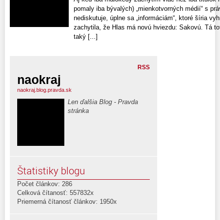
pomaly iba bývalých) „mienkotvorných médií“ s prá
nediskutuje, úplne sa „informáciám“, ktoré šíria v
zachytila, že Hlas má novú hviezdu: Sakovú. Tá to
taký [...]
RSS
naokraj
naokraj.blog.pravda.sk
Len ďalšia Blog - Pravda
stránka
Štatistiky blogu
Počet článkov: 286
Celková čítanosť: 557832x
Priemerná čítanosť článkov: 1950x