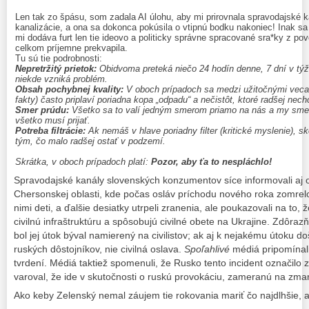
Len tak zo špásu, som zadala AI úlohu, aby mi prirovnala spravodajské k
kanalizácie, a ona sa dokonca pokúsila o vtipnú bodku nakoniec! Inak sa
mi dodáva furt len tie ideovo a politicky správne spracované sra*ky z pov
celkom príjemne prekvapila.
Tu sú tie podrobnosti:
Nepretržitý prietok:
Obidvoma preteká niečo 24 hodín denne, 7 dní v týž
niekde vzniká problém.
Obsah pochybnej kvality:
V oboch prípadoch sa medzi užitočnými vecam
fakty) často priplaví poriadna kopa „odpadu“ a nečistôt, ktoré radšej nech
Smer prúdu:
Všetko sa to valí jedným smerom priamo na nás a my sme le
všetko musí prijať.
Potreba filtrácie:
Ak nemáš v hlave poriadny filter (kritické myslenie), 
tým, čo malo radšej ostať v podzemí.
Skrátka, v oboch prípadoch platí:
Pozor, aby ťa to nespláchlo!
Spravodajské kanály slovenských konzumentov síce informovali aj o
Chersonskej oblasti, kde počas osláv príchodu nového roka zomrelo
nimi deti, a ďalšie desiatky utrpeli zranenia, ale poukazovali na to, 
civilnú infraštruktúru a spôsobujú civilné obete na Ukrajine. Zdôrazň
bol jej útok býval namierený na civilistov; ak aj k nejakému útoku 
ruských dôstojníkov, nie civilná oslava.
Spoľahlivé
médiá pripomínali
tvrdení. Médiá taktiež spomenuli, že Rusko tento incident označilo za
varoval, že ide v skutočnosti o ruskú provokáciu, zameranú na zm
Ako keby Zelenský nemal záujem tie rokovania mariť čo najdlhšie, a