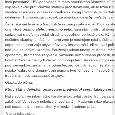
Inak povedané, USA pod vedením tohto amerického Matoviča sú pr
vojenské akcie proti cudzím štátnym predstaviteľom, ak to uzná ich
vhodné. (Zelenský, dúfajúci v predĺženie svojej životnosti, si po ďa
udelenom Trumpom zavtipkoval, že
podobná akcia by mala byť zam
Ženevská deklarácia o boji proti terorizmu
prijatá v roku 1987 za št
činy, ktoré
priamo alebo nepriamo vykonáva štát
proti civilnému
cudziemu) s cieľom vyvolať strach a dosiahnuť politické ciele. Kým
neštátne skupiny, pri štátnom terorizme je nástrojom násilia štátna m
odpor alebo terorizujú obyvateľov, aby ich zastrašili, eliminovali polit
nad (okupovaným) územím. Používajú pritom únosy, mučenie, štáto
oponentov, hromadné zatýkanie, väznenie bez súdneho procesu, 
bombardovanie civilných cieľov, podporujú teroristické skupíny v iný
pod zámienkou
zaistenia národnej bezpečnosti.
A nevadí, že štát, 
nejaké “ozbrojené skupiny”, ani nemá s tým “ohrozeným” spoločné hr
trebárs aj medzi
spriatelené krajiny
…
Otázka do pléna:
Ktorý štát v dejinách opakovane predviedol svetu takéto sprá
Naše spoľahlivé informačné kanály nijako zvlášť ostro Trumpa za j
záležitostí Venezuely nekritizujú, veď za tým Madurom nikto plakať
náš excelentný diplomat zbehlý v medzinárodnom práve.
A teraz taká vložka: