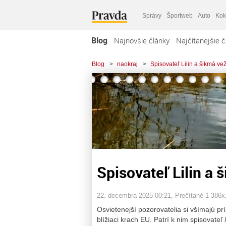
Správy
Športweb
Auto
Kok
Blog
Najnovšie články
Najčítanejšie č
Blog
>
naokraj
>
Spisovateľ Lilin a šikmá vež
Spisovateľ Lilin a 
22. decembra 2025 00:21
, Prečítané 1 386x
Osvietenejší pozorovatelia si všímajú p
blížiaci krach EU. Patrí k nim spisovateľ