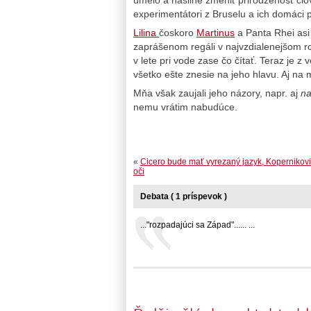
experimentátori z Bruselu a ich domáci 
Lilina
čoskoro
Martinus
a Panta Rhei asi
zaprášenom regáli v najvzdialenejšom r
v lete pri vode zase čo čítať. Teraz je 
všetko ešte znesie na jeho hlavu. Aj na 
Mňa však zaujali jeho názory, napr. aj
na
nemu vrátim nabudúce.
«
Cicero bude mať vyrezaný jazyk, Kopernikov
oči
Debata ( 1 príspevok )
..."rozpadajúci sa Západ"...... ...