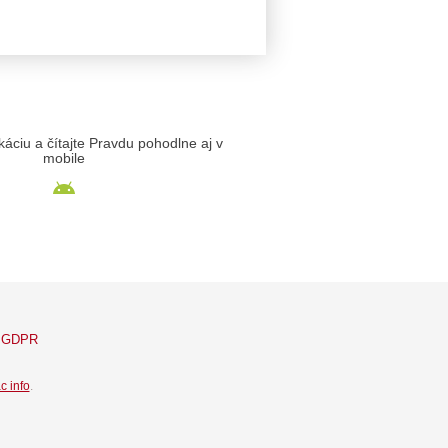
likáciu a čítajte Pravdu pohodlne aj v
mobile
GDPR
c info
.