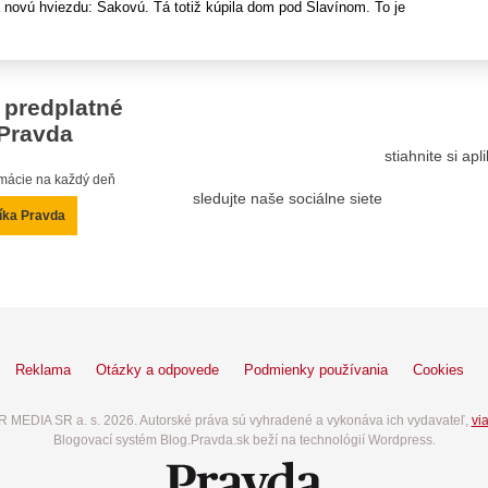
 novú hviezdu: Sakovú. Tá totiž kúpila dom pod Slavínom. To je
 predplatné
Pravda
stiahnite si ap
ormácie na každý deň
sledujte naše sociálne siete
íka Pravda
Reklama
Otázky a odpovede
Podmienky používania
Cookies
 MEDIA SR a. s. 2026. Autorské práva sú vyhradené a vykonáva ich vydavateľ,
via
Blogovací systém Blog.Pravda.sk beží na technológií Wordpress.