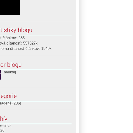
tistiky blogu
t článkov: 286
ová čítanosť: 557327x
merná čítanosť článkov: 1949x
or blogu
naokraj
egórie
radené
(286)
hív
st 2026
026