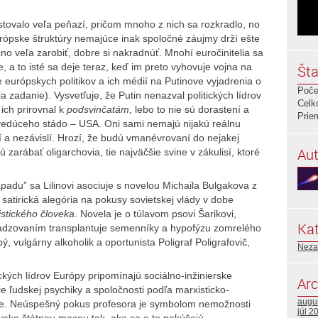
stovalo veľa peňazí, pričom mnoho z nich sa rozkradlo, no
európske štruktúry nemajúce inak spoločné záujmy drží ešte
no veľa zarobiť, dobre si nakradnúť. Mnohí euročinitelia sa
e, a to isté sa deje teraz, keď im preto vyhovuje vojna na
Šta
ie európskych politikov a ich médií na Putinove vyjadrenia o
Poče
a zadanie). Vysvetľuje, že Putin nenazval politických lídrov
Celk
 ich prirovnal k
podsvinčatám,
lebo to nie sú dorastení a
Prie
a vedúceho stádo – USA. Oni sami nemajú nijakú reálnu
ní a nezávislí. Hrozí, že budú vmanévrovaní do nejakej
Aut
zarábať oligarchovia, tie najväčšie svine v zákulisí, ktoré
padu” sa Lilinovi asociuje s novelou Michaila Bulgakova z
e satirická alegória na pokusy sovietskej vlády v dobe
istického človeka
. Novela je o túlavom psovi Šarikovi,
Kat
ladzovaním transplantuje semenníky a hypofýzu zomrelého
, vulgárny alkoholik a oportunista Poligraf Poligrafovič,
Neza
ických lídrov Európy pripomínajú sociálno-inžinierske
Arc
e ľudskej psychiky a spoločnosti podľa marxisticko-
augu
alite. Neúspešný pokus profesora je symbolom nemožnosti
júl 2
veka štátnou mocou tak, ako sa o to pokúšajú