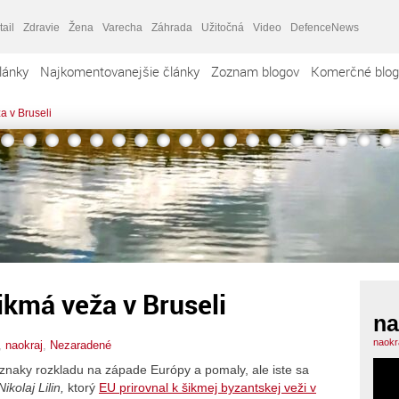
tail
Zdravie
Žena
Varecha
Záhrada
Užitočná
Video
DefenceNews
lánky
Najkomentovanejšie články
Zoznam blogov
Komerčné blog
a v Bruseli
šikmá veža v Bruseli
na
naokr
,
naokraj
,
Nezaradené
ríznaky rozkladu na západe Európy a pomaly, ale iste sa
Nikolaj Lilin,
ktorý
EU prirovnal k šikmej byzantskej veži v