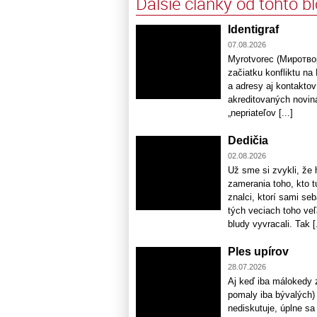
Ďalšie články od tohto b
Identigraf
07.08.2026
Myrotvorec (Миротвор
začiatku konfliktu n
a adresy aj kontaktov 
akreditovaných noviná
„nepriateľov [...]
Dedičia
02.08.2026
Už sme si zvykli, že 
zamerania toho, kto tú
znalci, ktorí sami se
tých veciach toho ve
bludy vyvracali. Tak [.
Ples upírov
28.07.2026
Aj keď iba málokedy 
pomaly iba bývalých) 
nediskutuje, úplne sa