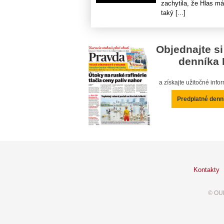
zachytila, že Hlas má
taký [...]
Objednajte si
denníka 
a získajte užitočné inf
Predplatné denn
Kontakty
© OUR