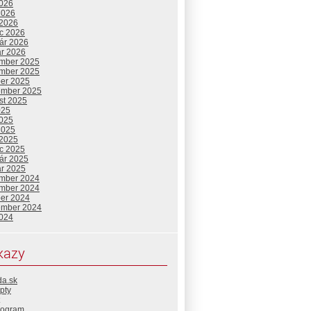
2026
2026
 2026
c 2026
uár 2026
ár 2026
mber 2025
mber 2025
ber 2025
ember 2025
st 2025
025
2025
2025
 2025
c 2025
uár 2025
ár 2025
mber 2024
mber 2024
ber 2024
ember 2024
2024
kazy
da.sk
pty
rogram