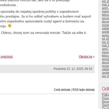
jún 
poskokovia..
máj 
apríl
 upozadia do nejakej spodnej poličky v zapadnutom
mare
febr
ohu predajne. Ja si ho odtiaľ vyhrabem a budem mať aspoň
janu
z veľmi úspešného spisovateľa
ruský agent
a bohviečo sa
dece
nove
moju.
októ
sept
 Odesu
, ktorej som sa venovala minule. Takže sa ešte k
augu
júl 2
jún 
máj 
apríl
mare
febr
i vypichnú
Otestuj sa
»
janu
dece
nove
Posledný 22. 12. 2025, 06:33
októ
sept
jún 
Od
Celá debata
|
RSS tejto debaty
Fotky
Prav
Rece
Šport
TV p