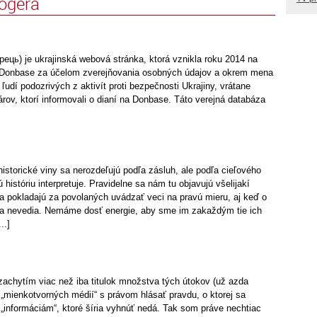
logera
ець) je ukrajinská webová stránka, ktorá vznikla roku 2014 na
a Donbase za účelom zverejňovania osobných údajov a okrem mena
ľudí podozrivých z aktivít proti bezpečnosti Ukrajiny, vrátane
rov, ktorí informovali o dianí na Donbase. Táto verejná databáza
historické viny sa nerozdeľujú podľa zásluh, ale podľa cieľového
 históriu interpretuje. Pravidelne sa nám tu objavujú všelijakí
ba pokladajú za povolaných uvádzať veci na pravú mieru, aj keď o
ľa nevedia. Nemáme dosť energie, aby sme im zakaždým tie ich
..]
zachytím viac než iba titulok množstva tých útokov (už azda
„mienkotvorných médií“ s právom hlásať pravdu, o ktorej sa
 „informáciám“, ktoré šíria vyhnúť nedá. Tak som práve nechtiac