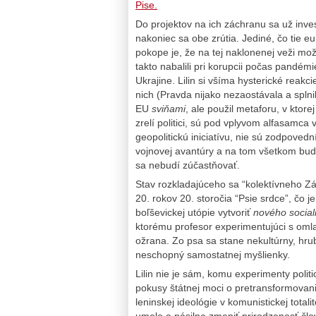
Pise.
Do projektov na ich záchranu sa už inve
nakoniec sa obe zrútia. Jediné, čo tie 
pokope je, že na tej naklonenej veži mož
takto nabalili pri korupcii počas pandémi
Ukrajine. Lilin si všíma hysterické reakc
nich (Pravda nijako nezaostávala a splnil
EU
sviňami
, ale použil metaforu, v ktorej
zrelí politici, sú pod vplyvom alfasamc
geopolitickú iniciatívu, nie sú zodpoved
vojnovej avantúry a na tom všetkom budú 
sa nebudí zúčastňovať.
Stav rozkladajúceho sa “kolektívneho Zá
20. rokov 20. storočia “Psie srdce”, čo j
boľševickej utópie vytvoriť
nového social
ktorému profesor experimentujúci s om
ožrana. Zo psa sa stane nekultúrny, hrubý
neschopný samostatnej myšlienky.
Lilin nie je sám, komu experimenty polit
pokusy štátnej moci o pretransformovani
leninskej ideológie v komunistickej tot
umelo a násilne zmeniť prirodzenosť člo